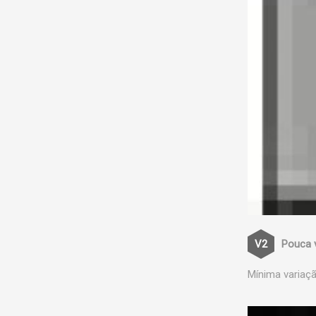
Pouca 
Mínima variaçã