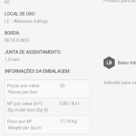
Produto para us
60
LOCAL DE USO:
LE - Altíssimo tráfego
BORDA:
RETIFICADO
JUNTA DE ASSENTAMENTO:
1,5 mm
Baixo tr
INFORMAÇÕES DA EMBALAGEM:
Indicado para u
Peças por caixa
20
Pieces per box
M² por caixa (m²)
0,80 | 8.61
Sq.m per box (Sq.ft)
Peso por M²
17,74 Kg
Weight per Sq.m