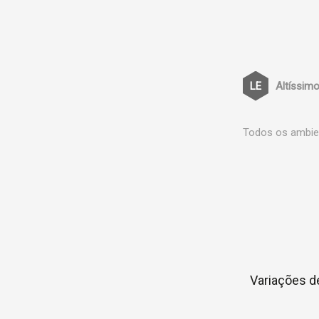
Altíssimo
Todos os ambien
Variações d