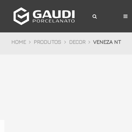
A Gaudi
Produtos
Citta
HOME
PRODUTOS
DECOR
VENEZA NT
Bosco
Palazzo
Pietre
Cristalli
Decor
Mídia
Downloads