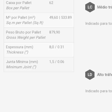
Caixa por Pallet
62
Médio tr
Box per Pallet
M² por Pallet (m²)
49,60 | 533.89
Sq.m per Pallet (Sq.ft)
Indicado para t
Peso Bruto por Pallet
879,90
Gross Weight per Pallet
Espessura (mm)
8,0 / 0.31
Thickness (”)
Junta Mínima (mm)
1,5 / 0.06
Minimum Joint (”)
Alto tráf
Indicado para t