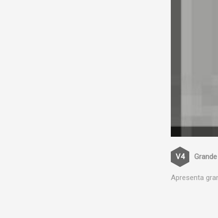
Grande
Apresenta gran