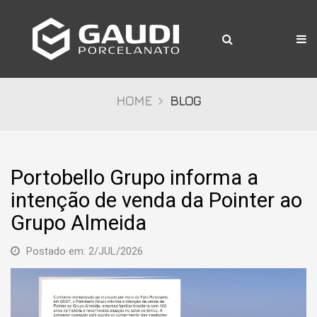
A Gaudi
Produtos
Citta
HOME
BLOG
Bosco
Palazzo
Portobello Grupo informa a
Pietre
intenção de venda da Pointer ao
Cristalli
Grupo Almeida
Decor
Postado em: 2/JUL/2026
Mídia
Downloads