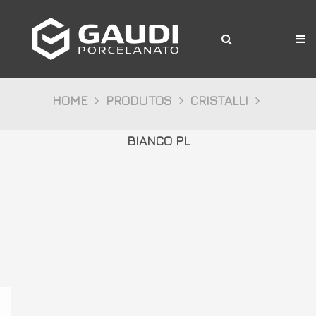
A Gaudi
Produtos
Citta
HOME
PRODUTOS
CRISTALLI
Bosco
BIANCO PL
Palazzo
Pietre
Cristalli
Decor
Mídia
Downloads