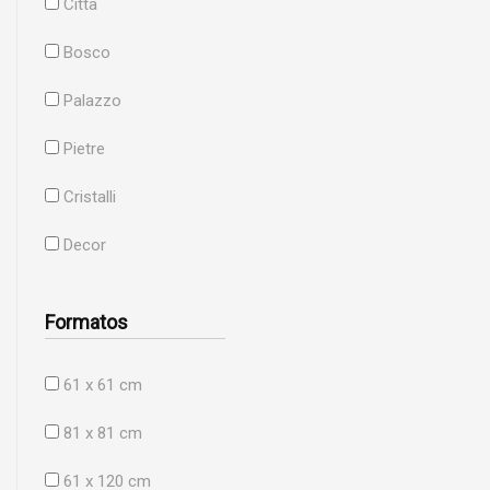
Citta
Bosco
Palazzo
Pietre
Cristalli
Decor
Formatos
61 x 61 cm
81 x 81 cm
61 x 120 cm