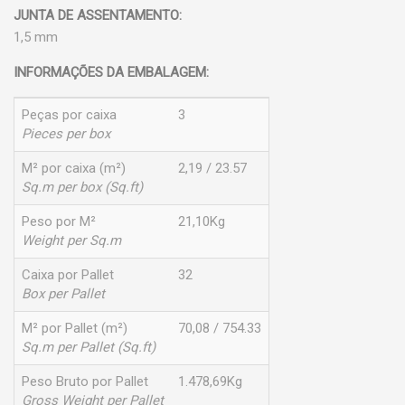
JUNTA DE ASSENTAMENTO:
1,5 mm
INFORMAÇÕES DA EMBALAGEM:
Peças por caixa
3
Pieces per box
M² por caixa (m²)
2,19 / 23.57
Sq.m per box (Sq.ft)
Peso por M²
21,10Kg
Weight per Sq.m
Caixa por Pallet
32
Box per Pallet
M² por Pallet (m²)
70,08 / 754.33
Sq.m per Pallet (Sq.ft)
Peso Bruto por Pallet
1.478,69Kg
Gross Weight per Pallet