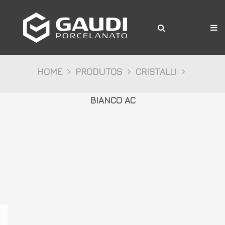
A Gaudi
Produtos
Citta
HOME
PRODUTOS
CRISTALLI
Bosco
BIANCO AC
Palazzo
Pietre
Cristalli
Decor
Mídia
Downloads