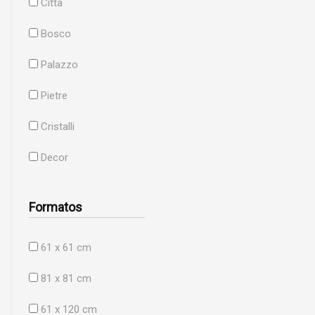
Citta
Bosco
Palazzo
Pietre
Cristalli
Decor
Formatos
61 x 61 cm
81 x 81 cm
61 x 120 cm