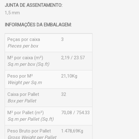
JUNTA DE ASSENTAMENTO:
1,5 mm
INFORMAÇÕES DA EMBALAGEM:
Peças por caixa
3
Pieces per box
M² por caixa (m²)
2,19 / 23.57
Sq.m per box (Sq.ft)
Peso por M²
21,10Kg
Weight per Sq.m
Caixa por Pallet
32
Box per Pallet
M² por Pallet (m²)
70,08 / 754.33
Sq.m per Pallet (Sq.ft)
Peso Bruto por Pallet
1.478,69Kg
Gross Weight per Pallet