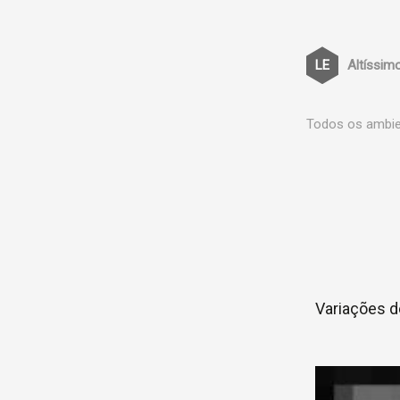
Altíssim
Todos os ambien
Variações d