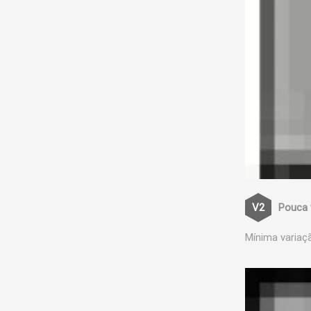
Pouca 
Mínima variaç