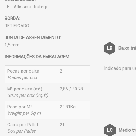
LE - Altíssimo tráfego
BORDA:
RETIFICADO
JUNTA DE ASSENTAMENTO:
1,5 mm
Baixo tr
INFORMAÇÕES DA EMBALAGEM:
Indicado para u
Peças por caixa
2
Pieces per box
M² por caixa (m²)
2,86 / 30.78
Sq.m per box (Sq.ft)
Peso por M²
22,81Kg
Weight per Sq.m
Caixa por Pallet
21
Médio t
Box per Pallet