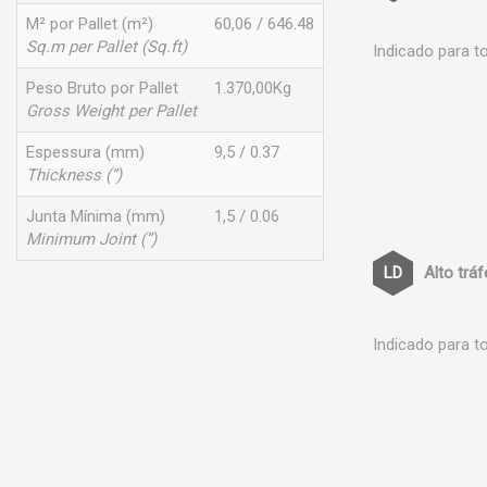
M² por Pallet (m²)
60,06 / 646.48
Sq.m per Pallet (Sq.ft)
Indicado para t
Peso Bruto por Pallet
1.370,00Kg
Gross Weight per Pallet
Espessura (mm)
9,5 / 0.37
Thickness (”)
Junta Mínima (mm)
1,5 / 0.06
Minimum Joint (”)
Alto trá
Indicado para t