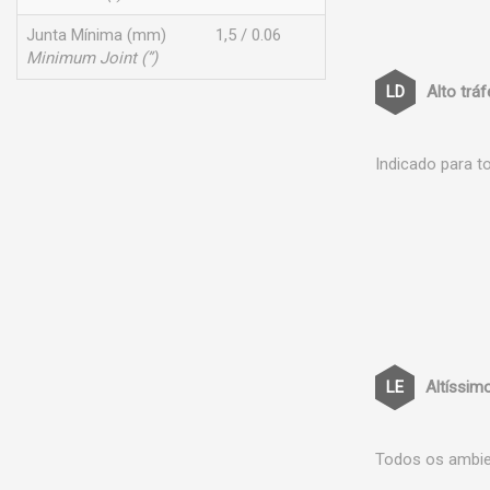
Junta Mínima (mm)
1,5 / 0.06
Minimum Joint (”)
Alto trá
Indicado para t
Altíssim
Todos os ambien