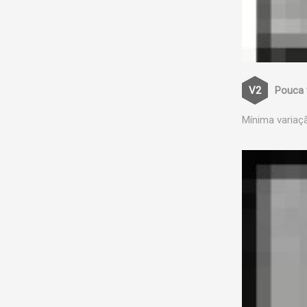
Pouca 
Mínima variaç