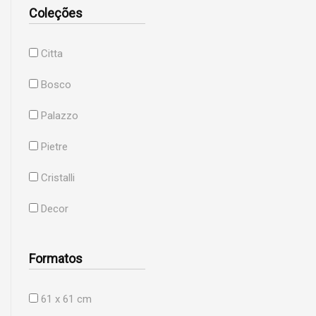
Coleções
Citta
Bosco
Palazzo
Pietre
Cristalli
Decor
Formatos
61 x 61 cm