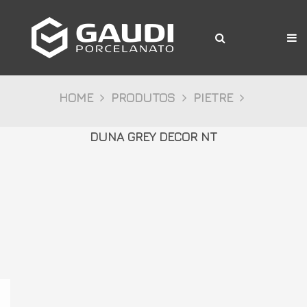
A Gaudi
Produtos
Citta
HOME
PRODUTOS
PIETRE
Bosco
DUNA GREY DECOR NT
Palazzo
Pietre
Cristalli
Decor
Mídia
Downloads