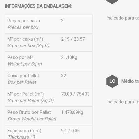
INFORMAÇÕES DA EMBALAGEM:
Indicado para u
Peças por caixa
3
Pieces per box
M² por caixa (m²)
2,19 / 23.57
Sq.m per box (Sq.ft)
Peso por M²
21,10Kg
Weight per Sq.m
Caixa por Pallet
32
Médio t
Box per Pallet
M² por Pallet (m²)
70,08 / 754.33
Sq.m per Pallet (Sq.ft)
Indicado para t
Peso Bruto por Pallet
1.478,69Kg
Gross Weight per Pallet
Espessura (mm)
9,1 / 0.36
Thickness (”)