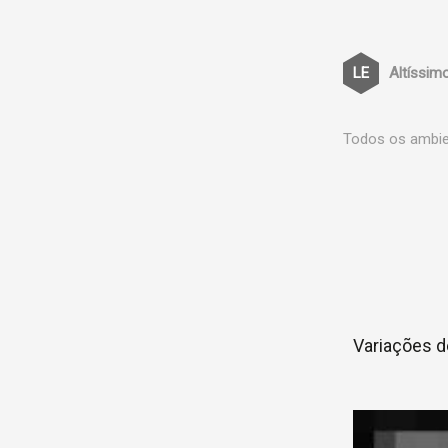
Altíssim
Todos os ambien
Variações d