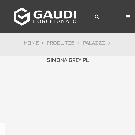
A Gaudi
Produtos
Citta
HOME
PRODUTOS
PALAZZO
Bosco
SIMONA GREY PL
Palazzo
Pietre
Cristalli
Decor
Mídia
Downloads