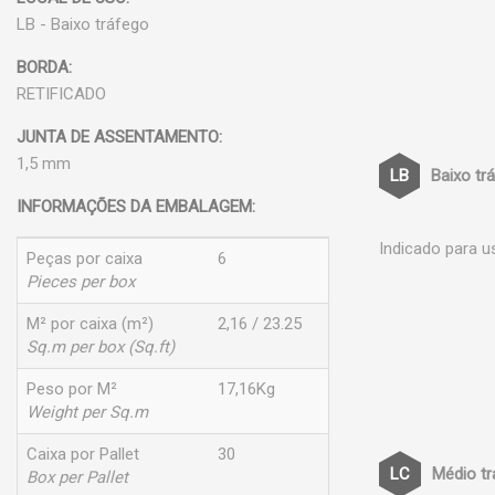
LB - Baixo tráfego
BORDA:
RETIFICADO
JUNTA DE ASSENTAMENTO:
1,5 mm
Baixo tr
INFORMAÇÕES DA EMBALAGEM:
Indicado para u
Peças por caixa
6
Pieces per box
M² por caixa (m²)
2,16 / 23.25
Sq.m per box (Sq.ft)
Peso por M²
17,16Kg
Weight per Sq.m
Caixa por Pallet
30
Médio t
Box per Pallet