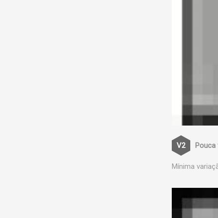
Pouca 
Mínima variaç