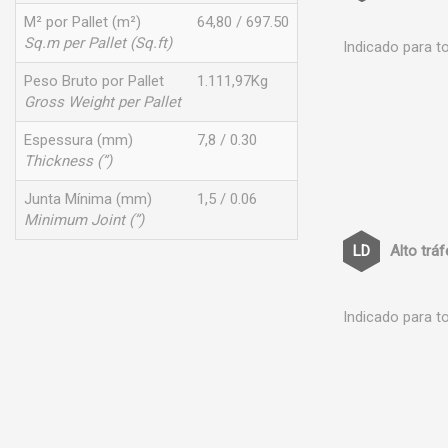
M² por Pallet (m²)
64,80 / 697.50
Sq.m per Pallet (Sq.ft)
Indicado para t
Peso Bruto por Pallet
1.111,97Kg
Gross Weight per Pallet
Espessura (mm)
7,8 / 0.30
Thickness (”)
Junta Mínima (mm)
1,5 / 0.06
Minimum Joint (”)
Alto trá
Indicado para t