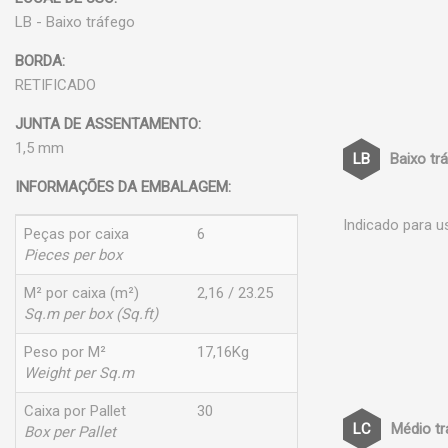
LB - Baixo tráfego
BORDA:
RETIFICADO
JUNTA DE ASSENTAMENTO:
1,5 mm
Baixo tr
INFORMAÇÕES DA EMBALAGEM:
Indicado para u
Peças por caixa
6
Pieces per box
M² por caixa (m²)
2,16 / 23.25
Sq.m per box (Sq.ft)
Peso por M²
17,16Kg
Weight per Sq.m
Caixa por Pallet
30
Médio t
Box per Pallet