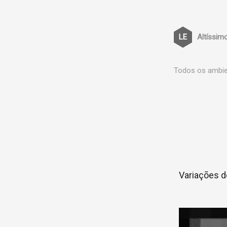
Altíssim
Todos os ambien
Variações d