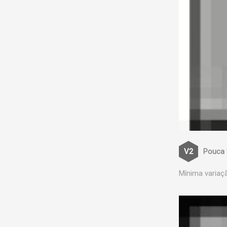
Pouca 
Mínima variaç