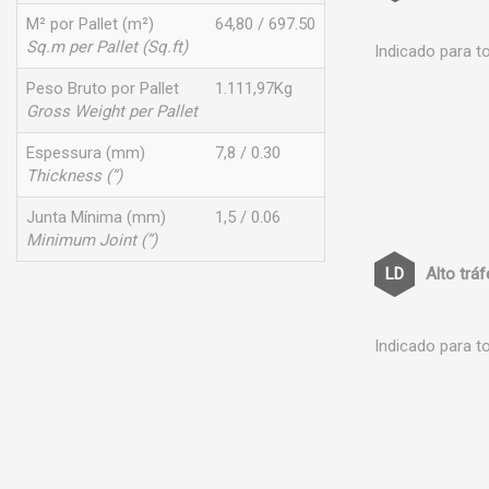
M² por Pallet (m²)
64,80 / 697.50
Sq.m per Pallet (Sq.ft)
Indicado para t
Peso Bruto por Pallet
1.111,97Kg
Gross Weight per Pallet
Espessura (mm)
7,8 / 0.30
Thickness (”)
Junta Mínima (mm)
1,5 / 0.06
Minimum Joint (”)
Alto trá
Indicado para t