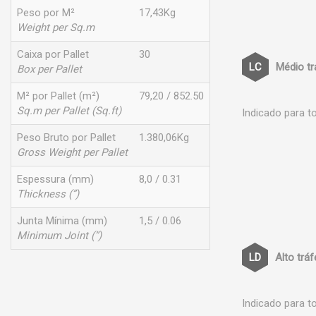
Peso por M²
17,43Kg
Weight per Sq.m
Caixa por Pallet
30
Médio t
Box per Pallet
M² por Pallet (m²)
79,20 / 852.50
Sq.m per Pallet (Sq.ft)
Indicado para t
Peso Bruto por Pallet
1.380,06Kg
Gross Weight per Pallet
Espessura (mm)
8,0 / 0.31
Thickness (”)
Junta Mínima (mm)
1,5 / 0.06
Minimum Joint (”)
Alto trá
Indicado para t