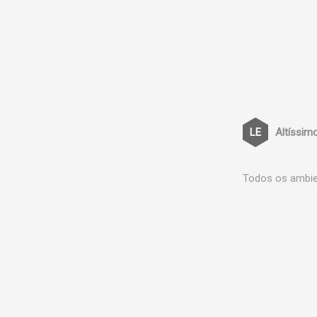
Altíssim
Todos os ambien