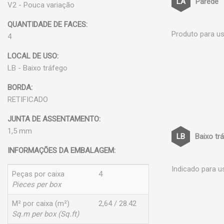
Parede
V2 - Pouca variação
QUANTIDADE DE FACES:
Produto para us
4
LOCAL DE USO:
LB - Baixo tráfego
BORDA:
RETIFICADO
JUNTA DE ASSENTAMENTO:
1,5 mm
Baixo tr
INFORMAÇÕES DA EMBALAGEM:
Indicado para u
Peças por caixa
4
Pieces per box
M² por caixa (m²)
2,64 / 28.42
Sq.m per box (Sq.ft)