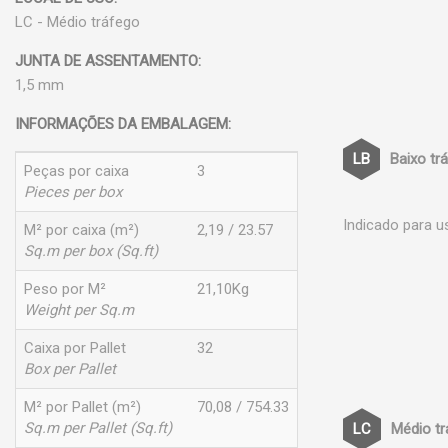
LC - Médio tráfego
JUNTA DE ASSENTAMENTO:
1,5 mm
INFORMAÇÕES DA EMBALAGEM:
Baixo tr
Peças por caixa
3
Pieces per box
Indicado para u
M² por caixa (m²)
2,19 / 23.57
Sq.m per box (Sq.ft)
Peso por M²
21,10Kg
Weight per Sq.m
Caixa por Pallet
32
Box per Pallet
M² por Pallet (m²)
70,08 / 754.33
Sq.m per Pallet (Sq.ft)
Médio t