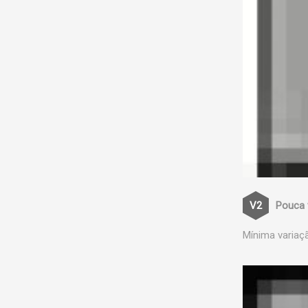
Pouca 
Mínima variaç