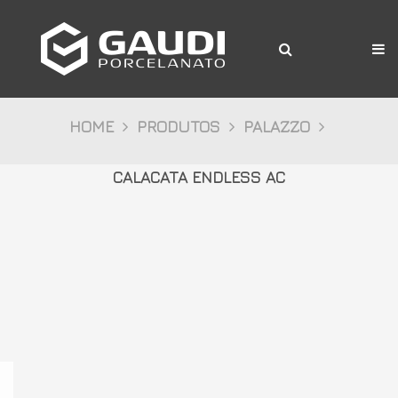
A Gaudi
Produtos
Citta
HOME
PRODUTOS
PALAZZO
Bosco
CALACATA ENDLESS AC
Palazzo
Pietre
Cristalli
Decor
Mídia
Downloads