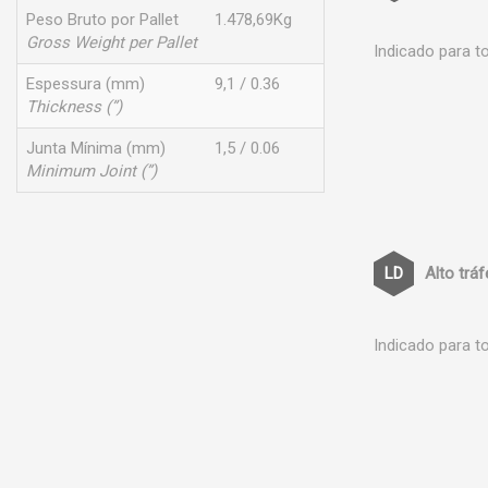
Peso Bruto por Pallet
1.478,69Kg
Gross Weight per Pallet
Indicado para t
Espessura (mm)
9,1 / 0.36
Thickness (”)
Junta Mínima (mm)
1,5 / 0.06
Minimum Joint (”)
Alto trá
Indicado para t