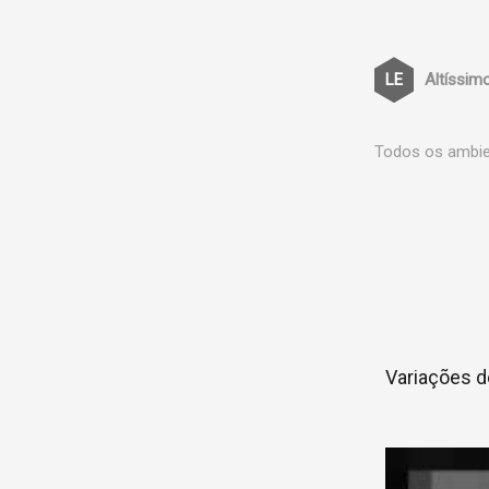
Altíssim
Todos os ambien
Variações d