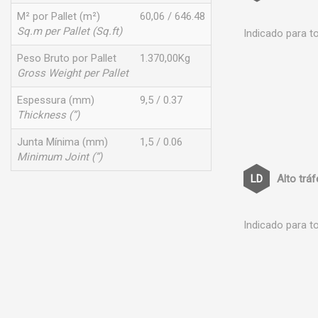
M² por Pallet (m²)
60,06 / 646.48
Sq.m per Pallet (Sq.ft)
Indicado para t
Peso Bruto por Pallet
1.370,00Kg
Gross Weight per Pallet
Espessura (mm)
9,5 / 0.37
Thickness (”)
Junta Mínima (mm)
1,5 / 0.06
Minimum Joint (”)
Alto trá
Indicado para t