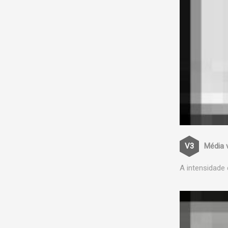
Média 
A intensidade