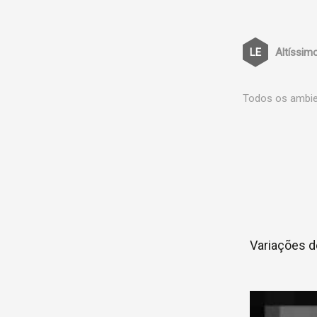
Altíssim
Todos os ambien
Variações d