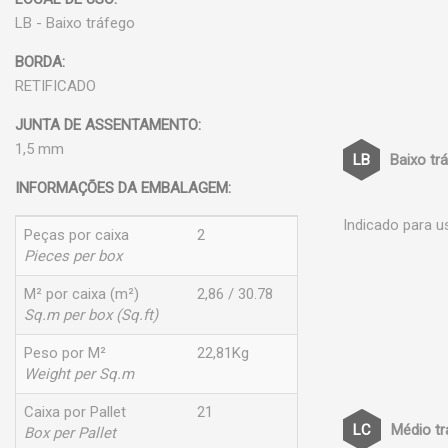
LB - Baixo tráfego
BORDA:
RETIFICADO
JUNTA DE ASSENTAMENTO:
1,5 mm
Baixo tr
INFORMAÇÕES DA EMBALAGEM:
Indicado para u
Peças por caixa
2
Pieces per box
M² por caixa (m²)
2,86 / 30.78
Sq.m per box (Sq.ft)
Peso por M²
22,81Kg
Weight per Sq.m
Caixa por Pallet
21
Médio t
Box per Pallet