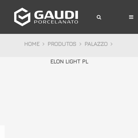
A Gaudi
Produtos
Citta
HOME
PRODUTOS
PALAZZO
Bosco
ELON LIGHT PL
Palazzo
Pietre
Cristalli
Decor
Mídia
Downloads