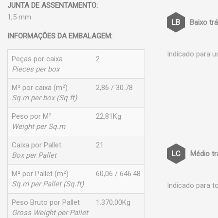
JUNTA DE ASSENTAMENTO:
1,5 mm
Baixo tr
INFORMAÇÕES DA EMBALAGEM:
Indicado para u
Peças por caixa
2
Pieces per box
M² por caixa (m²)
2,86 / 30.78
Sq.m per box (Sq.ft)
Peso por M²
22,81Kg
Weight per Sq.m
Caixa por Pallet
21
Médio t
Box per Pallet
M² por Pallet (m²)
60,06 / 646.48
Sq.m per Pallet (Sq.ft)
Indicado para t
Peso Bruto por Pallet
1.370,00Kg
Gross Weight per Pallet