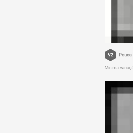
Pouca 
Mínima variaç