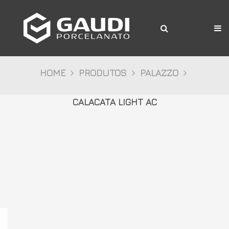
A Gaudi
Produtos
Citta
HOME
PRODUTOS
PALAZZO
Bosco
CALACATA LIGHT AC
Palazzo
Pietre
Cristalli
Decor
Mídia
Downloads