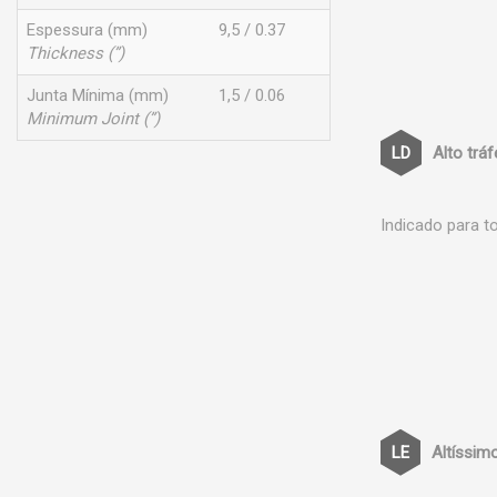
Espessura (mm)
9,5 / 0.37
Thickness (”)
Junta Mínima (mm)
1,5 / 0.06
Minimum Joint (”)
Alto trá
Indicado para t
Altíssim