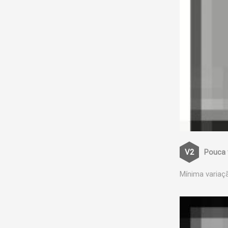
Pouca 
Mínima variaç