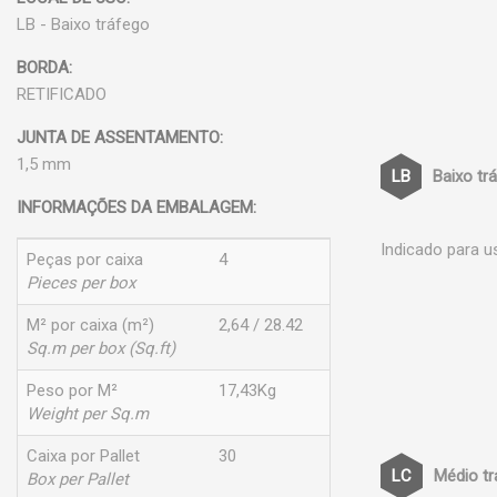
LB - Baixo tráfego
BORDA:
RETIFICADO
JUNTA DE ASSENTAMENTO:
1,5 mm
Baixo tr
INFORMAÇÕES DA EMBALAGEM:
Indicado para u
Peças por caixa
4
Pieces per box
M² por caixa (m²)
2,64 / 28.42
Sq.m per box (Sq.ft)
Peso por M²
17,43Kg
Weight per Sq.m
Caixa por Pallet
30
Médio t
Box per Pallet