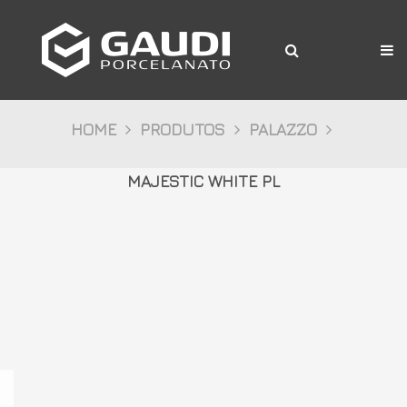
A Gaudi
Produtos
Citta
HOME
PRODUTOS
PALAZZO
Bosco
MAJESTIC WHITE PL
Palazzo
Pietre
Cristalli
Decor
Mídia
Downloads