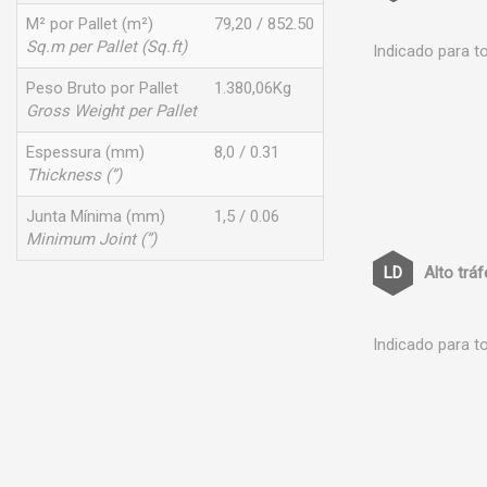
M² por Pallet (m²)
79,20 / 852.50
Sq.m per Pallet (Sq.ft)
Indicado para t
Peso Bruto por Pallet
1.380,06Kg
Gross Weight per Pallet
Espessura (mm)
8,0 / 0.31
Thickness (”)
Junta Mínima (mm)
1,5 / 0.06
Minimum Joint (”)
Alto trá
Indicado para t