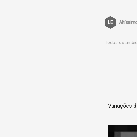
Altíssim
Todos os ambien
Variações d