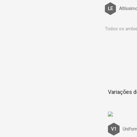
Altíssim
Todos os ambien
Variações d
Unifor