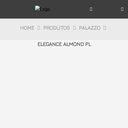
A Gaudi
Produtos
HOME
PRODUTOS
PALAZZO
Citta
ELEGANCE ALMOND PL
Bosco
Palazzo
Pietre
Cristalli
Decor
Mídia
Downloads