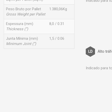
Indicado para t
Peso Bruto por Pallet
1.380,06Kg
Gross Weight per Pallet
Espessura (mm)
8,0 / 0.31
Thickness (”)
Junta Mínima (mm)
1,5 / 0.06
Minimum Joint (”)
Alto trá
Indicado para t