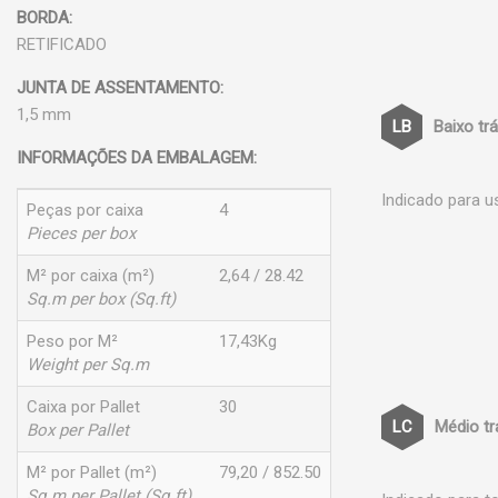
BORDA:
RETIFICADO
JUNTA DE ASSENTAMENTO:
1,5 mm
Baixo tr
INFORMAÇÕES DA EMBALAGEM:
Indicado para u
Peças por caixa
4
Pieces per box
M² por caixa (m²)
2,64 / 28.42
Sq.m per box (Sq.ft)
Peso por M²
17,43Kg
Weight per Sq.m
Caixa por Pallet
30
Médio t
Box per Pallet
M² por Pallet (m²)
79,20 / 852.50
Sq.m per Pallet (Sq.ft)