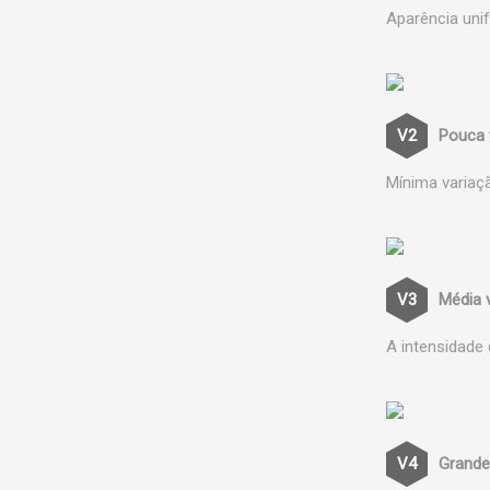
Aparência uni
Pouca 
Mínima variaç
Média 
A intensidade
Grande