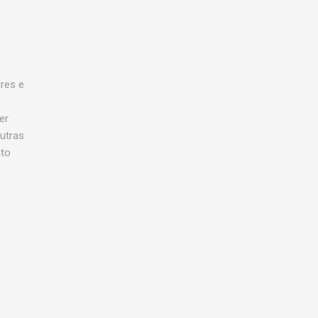
res e
er
utras
nto