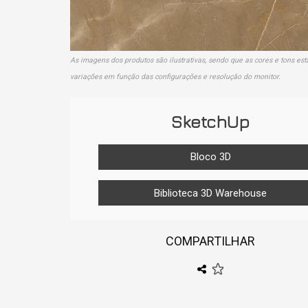
As imagens dos produtos são ilustrativas, sendo que as cores e tons est
variações em função das configurações e resolução do monitor.
SketchUp
Bloco 3D
Biblioteca 3D Warehouse
COMPARTILHAR