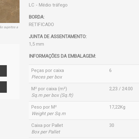
LC - Médio tráfego
BORDA:
RETIFICADO
ão sujeitos a
JUNTA DE ASSENTAMENTO:
1,5 mm
INFORMAÇÕES DA EMBALAGEM:
Peças por caixa
6
Pieces per box
M² por caixa (m²)
2,23 / 24.00
Sq.m per box (Sq.ft)
Peso por M²
17,22Kg
Weight per Sq.m
Caixa por Pallet
30
Box per Pallet