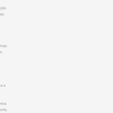
ação
as.
 mas
do
ça e
ntra
nte,