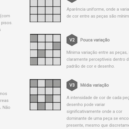
Aparência uniforme, onde a vari
 (com
de cor entre as peças são mínim
 pisos.
s
Pouca variação
Mínima variação entre as peças,
claramente perceptíveis dentro 
padrão de cor e desenho.
Média variação
rnos
A intensidade de cor de cada pe
áreas
desenho pode variar
A. Não
significativamente onde a cor
dominante de uma peça se enco
presente, mesmo que discretame