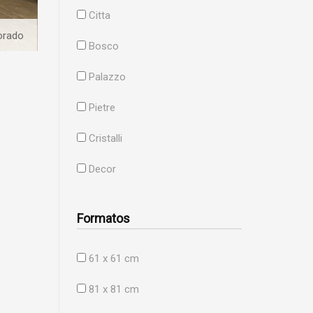
Citta
orado
Bosco
Palazzo
Pietre
Cristalli
Decor
Formatos
61 x 61 cm
81 x 81 cm