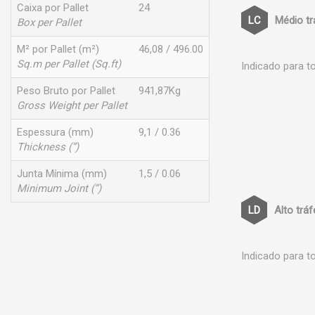
Caixa por Pallet
24
Médio t
Box per Pallet
M² por Pallet (m²)
46,08 / 496.00
Sq.m per Pallet (Sq.ft)
Indicado para t
Peso Bruto por Pallet
941,87Kg
Gross Weight per Pallet
Espessura (mm)
9,1 / 0.36
Thickness (”)
Junta Mínima (mm)
1,5 / 0.06
Minimum Joint (”)
Alto trá
Indicado para t