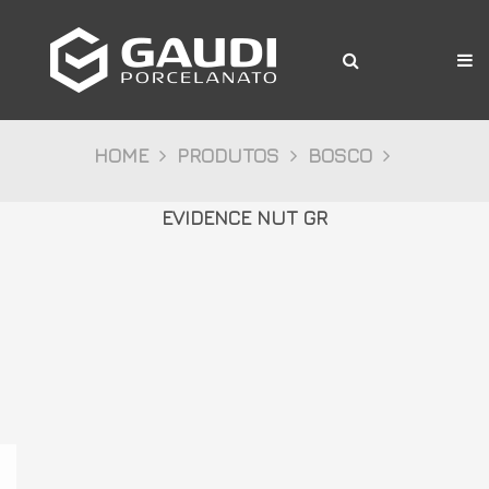
A Gaudi
Produtos
Citta
HOME
PRODUTOS
BOSCO
Bosco
EVIDENCE NUT GR
Palazzo
Pietre
Cristalli
Decor
Mídia
Downloads