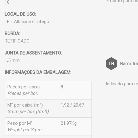
Produto para us
18
LOCAL DE USO:
LE - Altíssimo tráfego
BORDA:
RETIFICADO
JUNTA DE ASSENTAMENTO:
1,5 mm
Baixo tr
INFORMAÇÕES DA EMBALAGEM:
Indicado para u
Peças por caixa
8
Pieces per box
M² por caixa (m²)
1,92 / 20.67
Sq.m per box (Sq.ft)
Peso por M²
21,97Kg
Weight per Sq.m