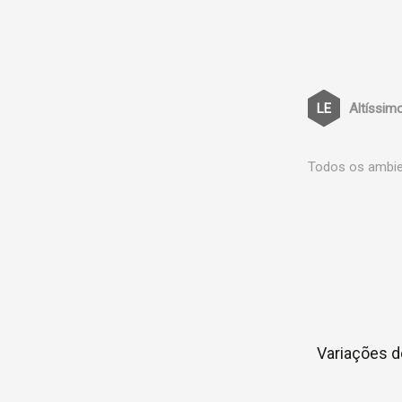
Altíssim
Todos os ambien
Variações d