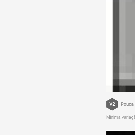
Pouca 
Mínima variaç