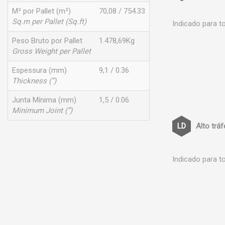
M² por Pallet (m²)
70,08 / 754.33
Sq.m per Pallet (Sq.ft)
Indicado para t
Peso Bruto por Pallet
1.478,69Kg
Gross Weight per Pallet
Espessura (mm)
9,1 / 0.36
Thickness (”)
Junta Mínima (mm)
1,5 / 0.06
Minimum Joint (”)
Alto trá
Indicado para t