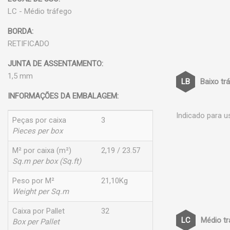
LC - Médio tráfego
BORDA:
RETIFICADO
JUNTA DE ASSENTAMENTO:
1,5 mm
Baixo tr
INFORMAÇÕES DA EMBALAGEM:
Indicado para u
Peças por caixa
3
Pieces per box
M² por caixa (m²)
2,19 / 23.57
Sq.m per box (Sq.ft)
Peso por M²
21,10Kg
Weight per Sq.m
Caixa por Pallet
32
Médio t
Box per Pallet