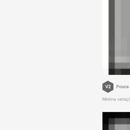
Pouca 
Mínima variaç