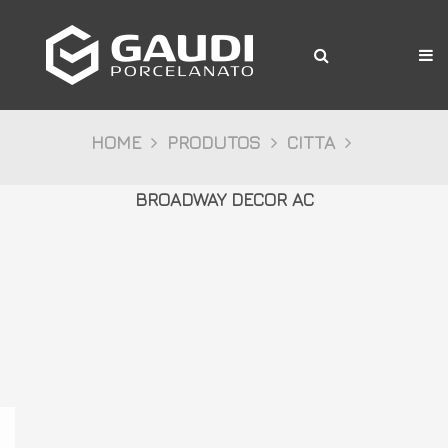
A Gaudi
Produtos
Citta
HOME
PRODUTOS
CITTA
Bosco
BROADWAY DECOR AC
Palazzo
Pietre
Cristalli
Decor
Mídia
Downloads