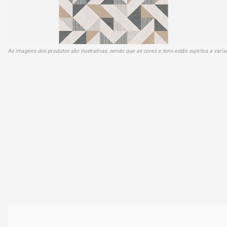
As imagens dos produtos são ilustrativas, sendo que as cores e tons estão sujeitos a var