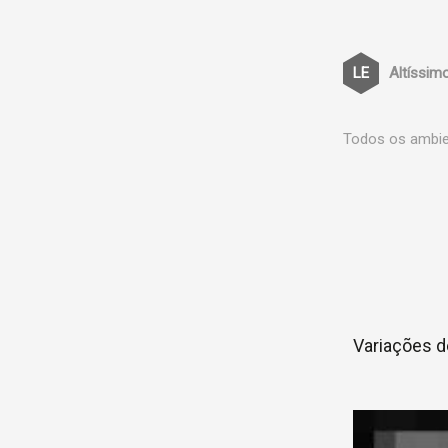
Altíssim
Todos os ambien
Variações d