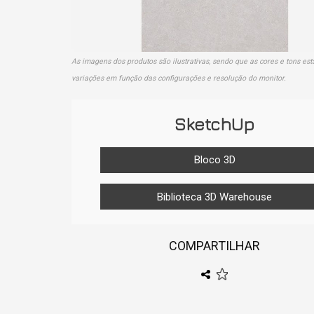
As imagens dos produtos são ilustrativas, sendo que as cores e tons est
variações em função das configurações e resolução do monitor.
SketchUp
Bloco 3D
Biblioteca 3D Warehouse
COMPARTILHAR