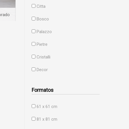
Citta
orado
Bosco
Palazzo
Pietre
Cristalli
Decor
Formatos
61 x 61 cm
81 x 81 cm