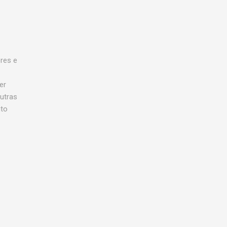
res e
er
utras
nto