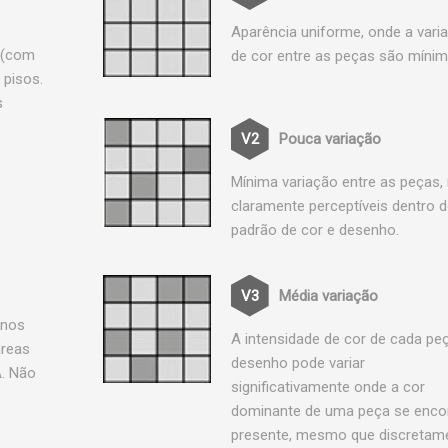
Aparência uniforme, onde a vari
 (com
de cor entre as peças são mínim
 pisos.
s
Pouca variação
Mínima variação entre as peças,
claramente perceptíveis dentro 
padrão de cor e desenho.
Média variação
rnos
A intensidade de cor de cada pe
áreas
desenho pode variar
A. Não
significativamente onde a cor
dominante de uma peça se enco
presente, mesmo que discretame