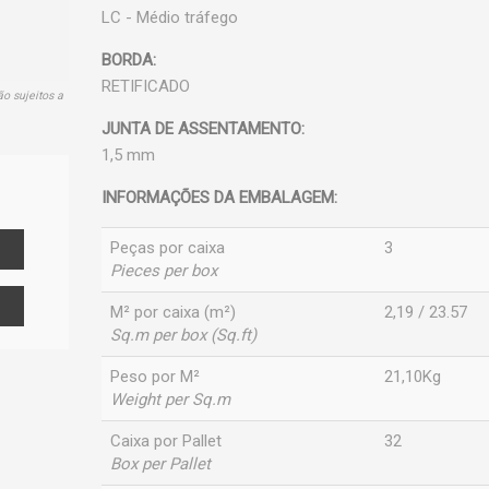
LC - Médio tráfego
BORDA:
RETIFICADO
ão sujeitos a
JUNTA DE ASSENTAMENTO:
1,5 mm
INFORMAÇÕES DA EMBALAGEM:
Peças por caixa
3
Pieces per box
M² por caixa (m²)
2,19 / 23.57
Sq.m per box (Sq.ft)
Peso por M²
21,10Kg
Weight per Sq.m
Caixa por Pallet
32
Box per Pallet