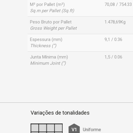
M² por Pallet (m²)
70,08 / 754.33
Sq.m per Pallet (Sq.ft)
Peso Bruto por Pallet
1.478,69Kg
Gross Weight per Pallet
Espessura (mm)
9,1 / 0.36
Thickness (”)
Junta Mínima (mm)
1,5 / 0.06
Minimum Joint (”)
Variações de tonalidades
Uniforme