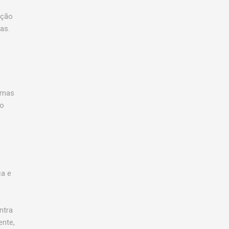
ação
as.
 mas
do
ça e
ntra
nte,