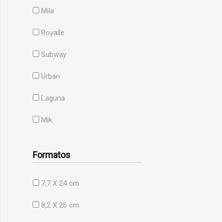
Mila
Royalle
Subway
Urban
Laguna
Mik
Formatos
7,7 X 24 cm
8,2 X 26 cm