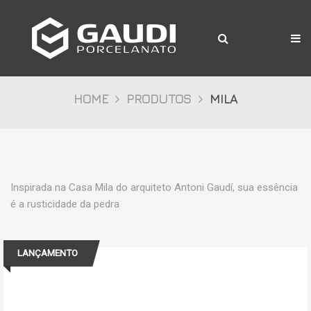
A Gaudi
Produtos
Citta
HOME
PRODUTOS
MILA
Bosco
Palazzo
Pietre
Inspirada na Casa Mila do arquiteto Antoni Gaudí, sua essência
é a rusticidade da pedra
Cristalli
Decor
LANÇAMENTO
Mídia
Downloads